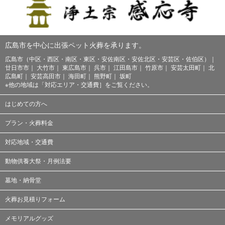
広島市を中心に出張ペット火葬を承ります。
広島市（中区・西区・南区・東区・安佐南区・安佐北区・安芸区・佐伯区）
廿日市市
大竹市
東広島市
呉市
江田島市
竹原市
安芸太田町
北
広島町
安芸高田市
海田町
熊野町
坂町
※他の地域は「
対応エリア・交通費
］をご覧ください。
はじめての方へ
プラン・火葬料金
対応地域・交通費
動物供養大祭・月例法要
墓地・納骨堂
火葬お見積りフォーム
メモリアルグッズ