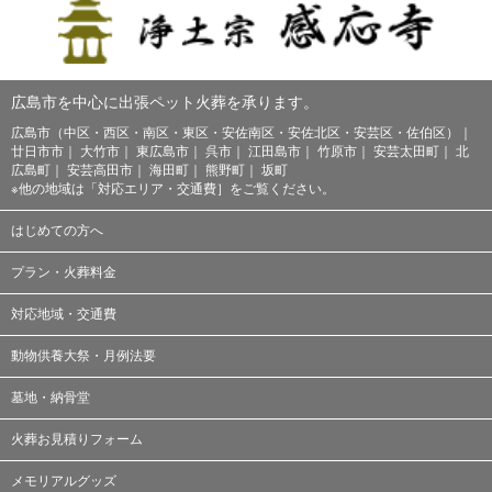
広島市を中心に出張ペット火葬を承ります。
広島市（中区・西区・南区・東区・安佐南区・安佐北区・安芸区・佐伯区）
廿日市市
大竹市
東広島市
呉市
江田島市
竹原市
安芸太田町
北
広島町
安芸高田市
海田町
熊野町
坂町
※他の地域は「
対応エリア・交通費
］をご覧ください。
はじめての方へ
プラン・火葬料金
対応地域・交通費
動物供養大祭・月例法要
墓地・納骨堂
火葬お見積りフォーム
メモリアルグッズ